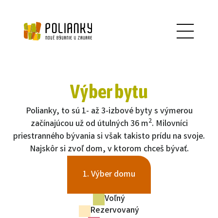
Výber bytu
Polianky, to sú 1- až 3-izbové byty s výmerou
2
začínajúcou už od útulných 36 m
. Milovníci
priestranného bývania si však takisto prídu na svoje.
Najskôr si zvoľ dom, v ktorom chceš bývať.
1. Výber domu
Voľný
Rezervovaný