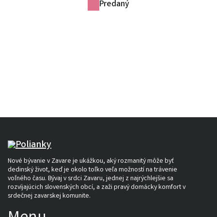
Predaný
Nové bývanie v Zavare je ukážkou, aký rozmanitý môže byť
dedinský život, keď je okolo toľko veľa možností na trávenie
voľného času. Bývaj v srdci Zavaru, jednej z najrýchlejšie sa
rozvíjajúcich slovenských obcí, a zaži pravý domácky komfort v
srdečnej zavarskej komunite.