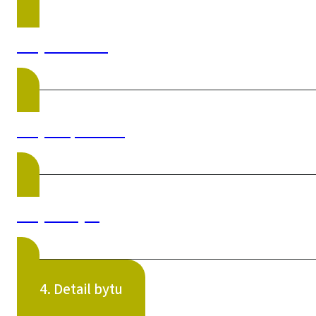
1. Výber domu
2. Výber podlažia
3. Výber bytu
4. Detail bytu