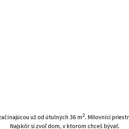
2
 začínajúcou už od útulných 36 m
. Milovníci pries
Najskôr si zvoľ dom, v ktorom chceš bývať.