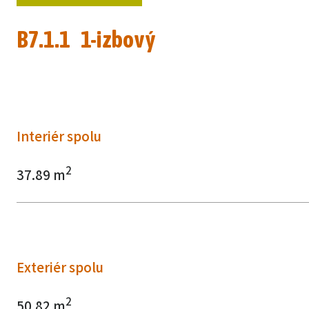
B7.1.1 1-izbový
Interiér spolu
2
37.89 m
Exteriér spolu
2
50.82 m