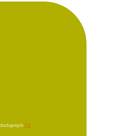
e dostupných
TU