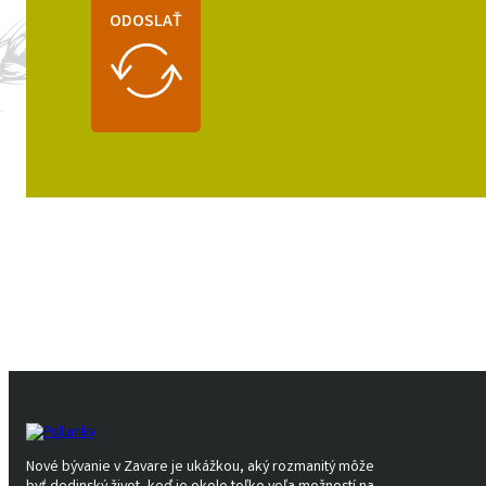
ODOSLAŤ
Nové bývanie v Zavare je ukážkou, aký rozmanitý môže