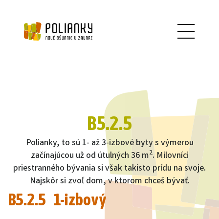
B5.2.5
Polianky, to sú 1- až 3-izbové byty s výmerou
2
začínajúcou už od útulných 36 m
. Milovníci
priestranného bývania si však takisto prídu na svoje.
Najskôr si zvoľ dom, v ktorom chceš bývať.
B5.2.5 1-izbový