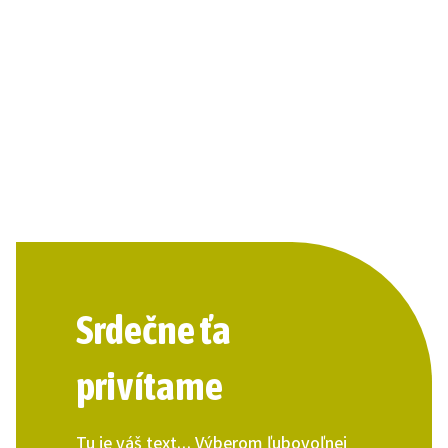
Srdečne ťa
privítame
Tu je váš text… Výberom ľubovoľnej