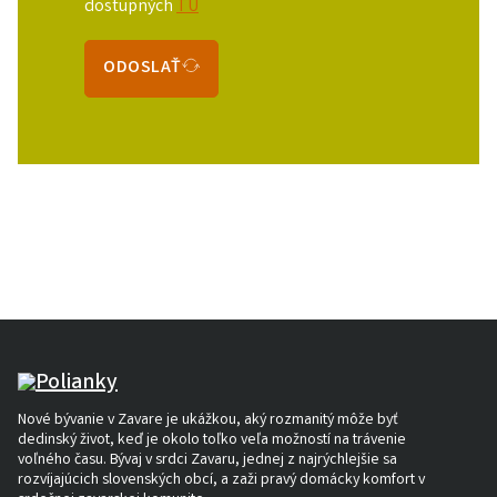
dostupných
TU
ODOSLAŤ
Nové bývanie v Zavare je ukážkou, aký rozmanitý môže byť
dedinský život, keď je okolo toľko veľa možností na trávenie
voľného času. Bývaj v srdci Zavaru, jednej z najrýchlejšie sa
rozvíjajúcich slovenských obcí, a zaži pravý domácky komfort v