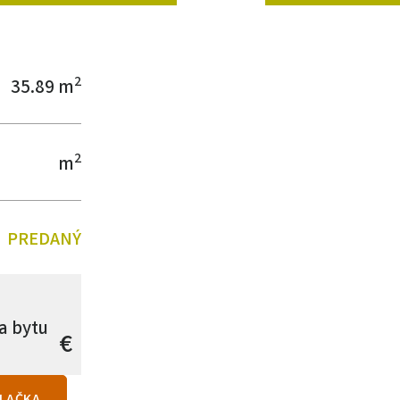
2
35.89 m
2
m
PREDANÝ
a bytu
€