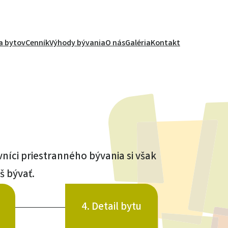
a bytov
Cenník
Výhody bývania
O nás
Galéria
Kontakt
ovníci priestranného bývania si však
š bývať.
4. Detail bytu