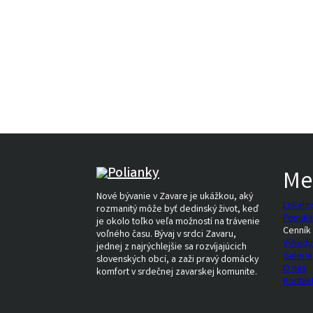
Me
Nové bývanie v Zavare je ukážkou, aký
Lokalit
rozmanitý môže byť dedinský život, keď
Ponuka
je okolo toľko veľa možností na trávenie
Cenník
voľného času. Bývaj v srdci Zavaru,
Výhody
jednej z najrýchlejšie sa rozvíjajúcich
Galéria
slovenských obcí, a zaži pravý domácky
O nás
komfort v srdečnej zavarskej komunite.
Kontak