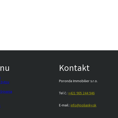
nu
Kontakt
a
Poronda Immobilier s.r.o.
 bytov
 bývania
Tel č.:
+421 905 244 946
E-mail.:
info@polianky.sk
t