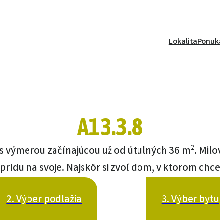
Lokalita
Ponuk
A13.3.8
2
y s výmerou začínajúcou už od útulných 36 m
. Mil
 prídu na svoje. Najskôr si zvoľ dom, v ktorom chce
2. Výber podlažia
3. Výber bytu