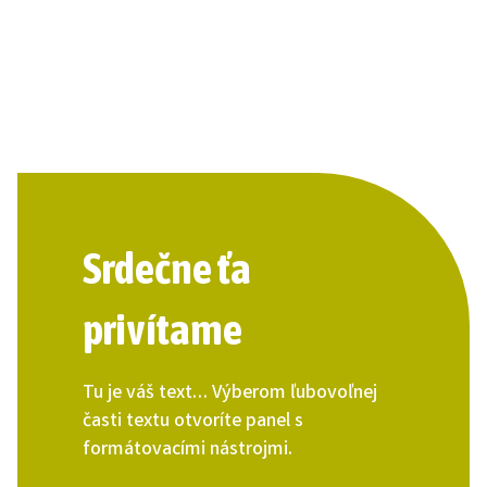
Srdečne ťa
privítame
Tu je váš text… Výberom ľubovoľnej
časti textu otvoríte panel s
formátovacími nástrojmi.