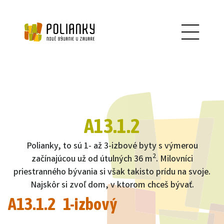
A13.1.2
Polianky, to sú 1- až 3-izbové byty s výmerou
2
začínajúcou už od útulných 36 m
. Milovníci
priestranného bývania si však takisto prídu na svoje.
Najskôr si zvoľ dom, v ktorom chceš bývať.
A13.1.2 1-izbový